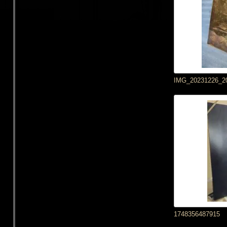
IMG_20231226_20
1748356487915