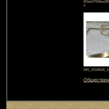
8f2eb1f7558ee29
V
IMG_20180626_1
Обществен