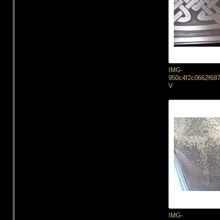
IMG-
950c4f2c0662f68
V
IMG-