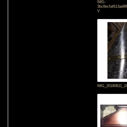
IMG-
3bc8ecfaf613ad9
V
IMG_20180811_1