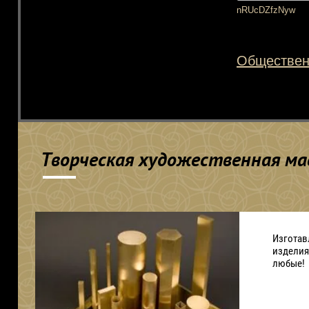
nRUcDZfzNyw
Обществен
Творческая художественная мас
Изготав
изделия
любые!